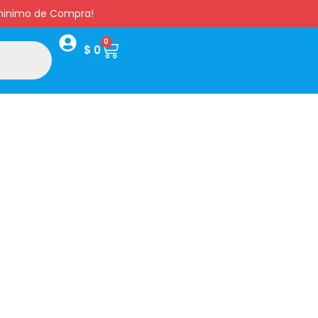
s minimo de Compra!
0
$
0