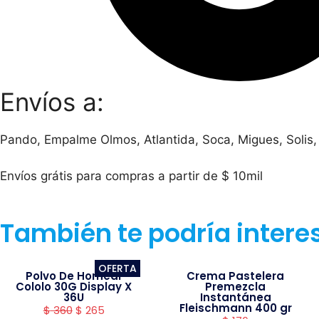
Envíos a:
Pando, Empalme Olmos, Atlantida, Soca, Migues, Solis,
Envíos grátis para compras a partir de $ 10mil
También te podría intere
OFERTA
Polvo De Hornear
Crema Pastelera
Cololo 30G Display X
Premezcla
36U
Instantánea
Fleischmann 400 gr
$
360
$
265