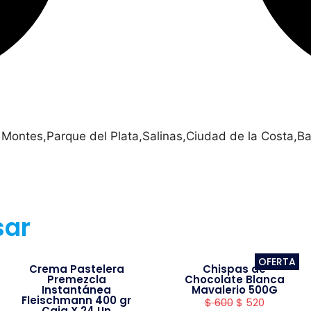
 Montes,Parque del Plata,Salinas,Ciudad de la Costa,Ba
sar
OFERTA
Crema Pastelera
Chispas de
Premezcla
Chocolate Blanca
Instantánea
Mavalerio 500G
Fleischmann 400 gr
$
600
$
520
Caja X 24 Un