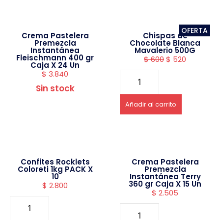
OFERTA
Crema Pastelera
Chispas de
Premezcla
Chocolate Blanca
Instantánea
Mavalerio 500G
Fleischmann 400 gr
$
600
$
520
Caja X 24 Un
$
3.840
Sin stock
Añadir al carrito
Confites Rocklets
Crema Pastelera
Coloreti 1kg PACK X
Premezcla
10
Instantánea Terry
360 gr Caja X 15 Un
$
2.800
$
2.505