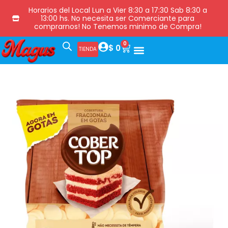
Horarios del Local Lun a Vier 8:30 a 17:30 Sab 8:30 a
13:00 hs. No necesita ser Comerciante para
comprarnos! No Tenemos minimo de Compra!
0
$
0
TIENDA