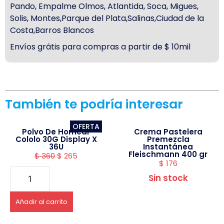
Pando, Empalme Olmos, Atlantida, Soca, Migues,
Solis, Montes,Parque del Plata,Salinas,Ciudad de la
Costa,Barros Blancos
Envíos grátis para compras a partir de $ 10mil
También te podría interesar
OFERTA
Polvo De Hornear
Crema Pastelera
Cololo 30G Display X
Premezcla
36U
Instantánea
Fleischmann 400 gr
$
360
$
265
$
176
Sin stock
Añadir al carrito