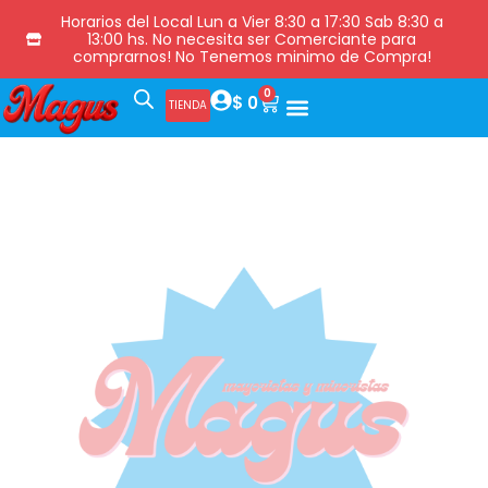
Horarios del Local Lun a Vier 8:30 a 17:30 Sab 8:30 a
13:00 hs. No necesita ser Comerciante para
comprarnos! No Tenemos minimo de Compra!
0
$
0
TIENDA