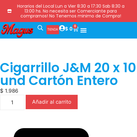
Horarios del Local Lun a Vier 8:30 a 17:30 Sab 8:30 a
13:00 hs. No necesita ser Comerciante para
comprarnos! No Tenemos minimo de Compra!
0
$
0
TIENDA
Cigarrillo J&M 20 x 10
und Cartón Entero
$
1.986
Añadir al carrito