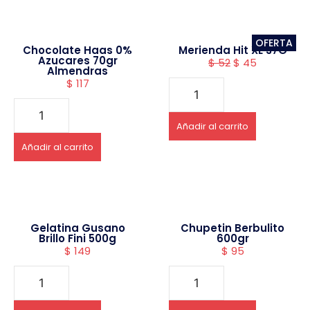
OFERTA
Chocolate Haas 0%
Merienda Hit XL 37G
Azucares 70gr
$
52
$
45
Almendras
$
117
Añadir al carrito
Añadir al carrito
Gelatina Gusano
Chupetin Berbulito
Brillo Fini 500g
600gr
$
149
$
95