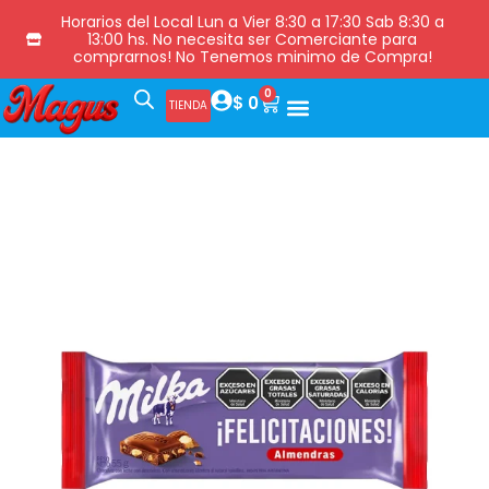
Horarios del Local Lun a Vier 8:30 a 17:30 Sab 8:30 a
13:00 hs. No necesita ser Comerciante para
comprarnos! No Tenemos minimo de Compra!
0
$
0
TIENDA