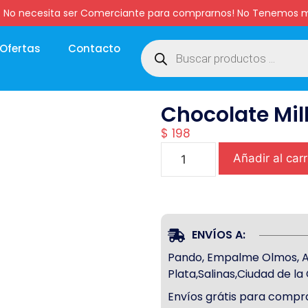
:00 hs. No necesita ser Comerciante para comprarnos! No Tenemo
Ofertas
Contacto
Chocolate Mil
$
198
Añadir al carr
ENVÍOS A:
Pando, Empalme Olmos, Atl
Plata,Salinas,Ciudad de l
Envíos grátis para compra