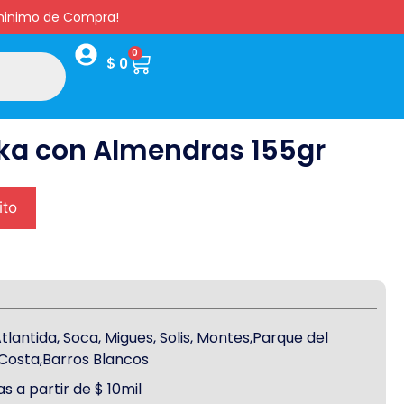
s minimo de Compra!
0
$
0
ka con Almendras 155gr
ito
antida, Soca, Migues, Solis, Montes,Parque del
a Costa,Barros Blancos
s a partir de $ 10mil