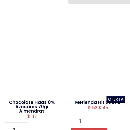
OFERTA
Chocolate Haas 0%
Merienda Hit XL 37G
Azucares 70gr
$
52
$
45
Almendras
$
117