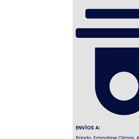
ENVÍOS A:
Pando, Empalme Olmos, Atl