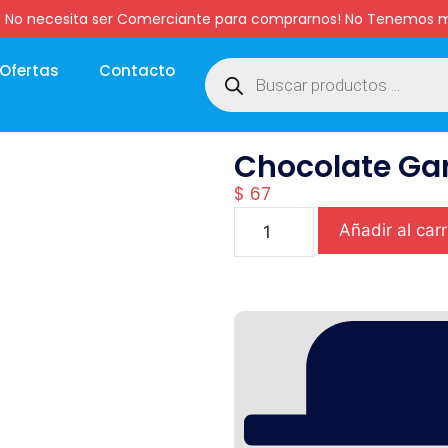
:00 hs. No necesita ser Comerciante para comprarnos! No Tenemo
Ofertas
Contacto
Chocolate Gar
$
67
Añadir al carr