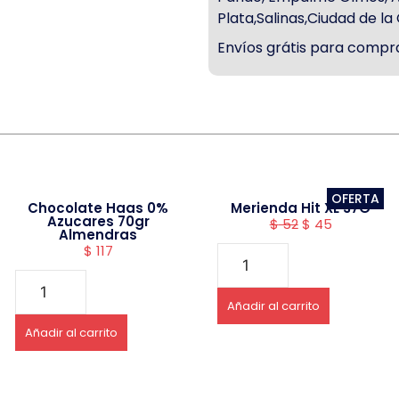
Plata,Salinas,Ciudad de l
Envíos grátis para compra
OFERTA
Chocolate Haas 0%
Merienda Hit XL 37G
Azucares 70gr
$
52
$
45
Almendras
$
117
Añadir al carrito
Añadir al carrito