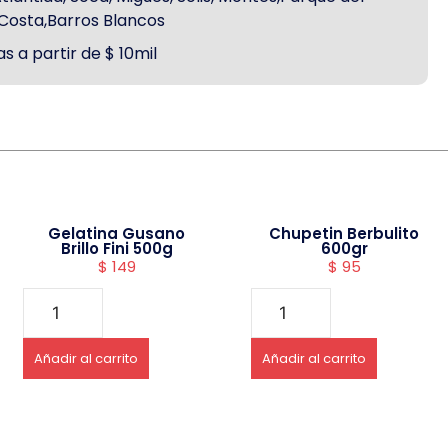
a Costa,Barros Blancos
s a partir de $ 10mil
Gelatina Gusano
Chupetin Berbulito
Brillo Fini 500g
600gr
$
149
$
95
Añadir al carrito
Añadir al carrito