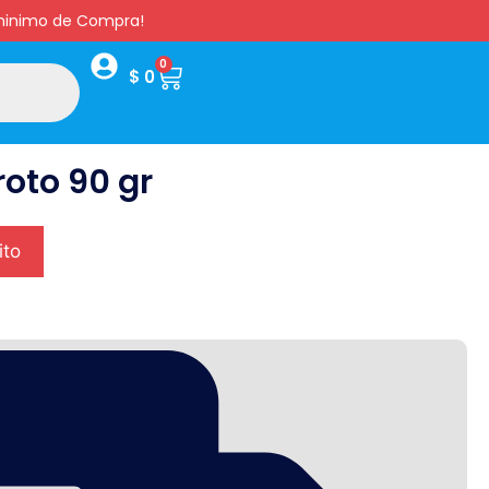
s minimo de Compra!
0
$
0
oto 90 gr
ito