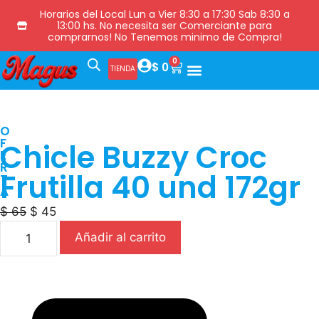
Horarios del Local Lun a Vier 8:30 a 17:30 Sab 8:30 a
13:00 hs. No necesita ser Comerciante para
comprarnos! No Tenemos minimo de Compra!
0
$
0
TIENDA
O
F
Chicle Buzzy Croc
E
R
Frutilla 40 und 172gr
T
A
$
65
$
45
Añadir al carrito