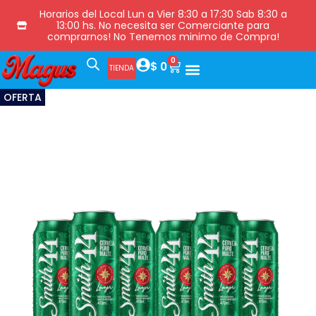
Horarios del Local Lun a Vier 8:30 a 17:30 Sab 8:30 a
13:00 hs. No necesita ser Comerciante para
comprarnos! No Tenemos minimo de Compra!
0
$
0
TIENDA
OFERTA