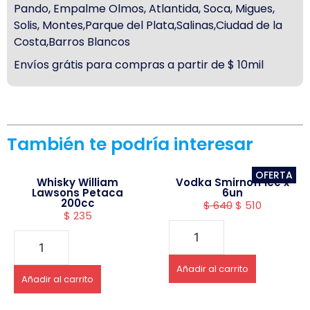
Pando, Empalme Olmos, Atlantida, Soca, Migues,
Solis, Montes,Parque del Plata,Salinas,Ciudad de la
Costa,Barros Blancos
Envíos grátis para compras a partir de $ 10mil
También te podría interesar
OFERTA
Whisky William
Vodka Smirnoff ice x
Lawsons Petaca
6un
200cc
$
640
$
510
$
235
Añadir al carrito
Añadir al carrito