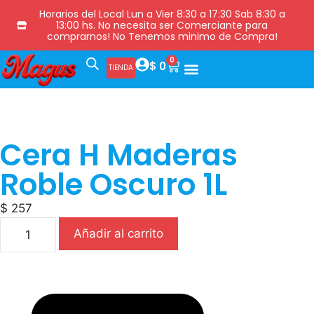
Horarios del Local Lun a Vier 8:30 a 17:30 Sab 8:30 a
13:00 hs. No necesita ser Comerciante para
comprarnos! No Tenemos minimo de Compra!
0
$
0
TIENDA
Cera H Maderas
Roble Oscuro 1L
$
257
Añadir al carrito