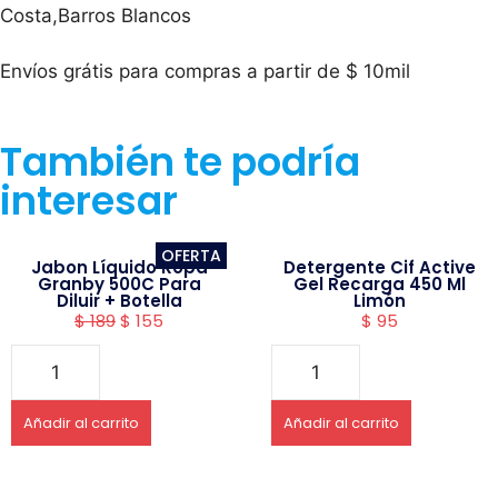
Costa,Barros Blancos
Envíos grátis para compras a partir de $ 10mil
También te podría
interesar
OFERTA
Jabon Líquido Ropa
Detergente Cif Active
Granby 500C Para
Gel Recarga 450 Ml
Diluir + Botella
Limón
$
189
$
155
$
95
Añadir al carrito
Añadir al carrito