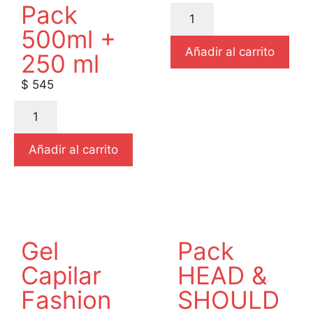
Pack
500ml +
Añadir al carrito
250 ml
$
545
Añadir al carrito
Gel
Pack
Capilar
HEAD &
Fashion
SHOULD