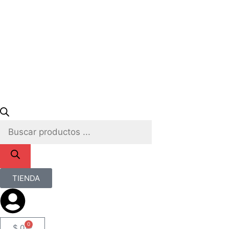
TIENDA
0
$
0