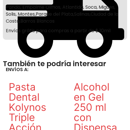
Pando, Empalme Olmos, Atlantida, Soca, Migues,
Solis, Montes,Parque del Plata,Salinas,Ciudad de la
Costa,Barros Blancos
Envíos grátis para compras a partir de $ 10mil
También te podría interesar
ENVÍOS A:
Pasta
Alcohol
Dental
en Gel
Kolynos
250 ml
Triple
con
Acción
Dispensa