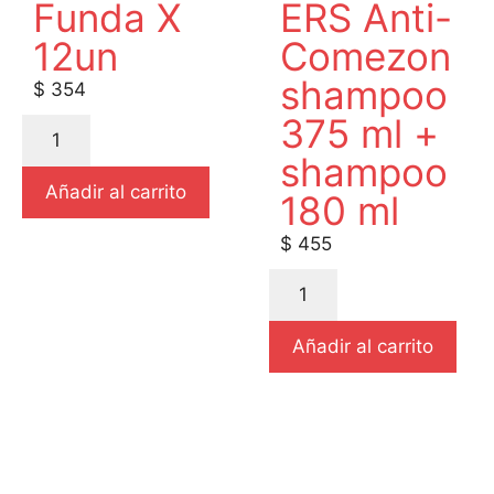
Funda X
ERS Anti-
12un
Comezon
shampoo
$
354
375 ml +
shampoo
Añadir al carrito
180 ml
$
455
Añadir al carrito