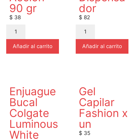
90 gr
dor
$
38
$
82
Añadir al carrito
Añadir al carrito
Enjuague
Gel
Bucal
Capilar
Colgate
Fashion x
Luminous
un
White
$
35