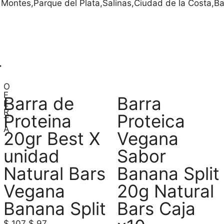
 Montes,Parque del Plata,Salinas,Ciudad de la Costa,Ba
r
O
F
Barra de
Barra
E
R
Proteina
Proteica
T
A
20gr Best X
Vegana
unidad
Sabor
Natural Bars
Banana Split
Vegana
20g Natural
Banana Split
Bars Caja
$
107
$
97