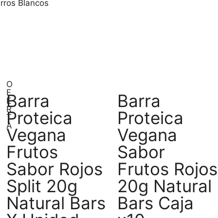
rros Blancos
O
F
Barra
Barra
E
R
Proteica
Proteica
T
A
Vegana
Vegana
Frutos
Sabor
Sabor Rojos
Frutos Rojos
Split 20g
20g Natural
Natural Bars
Bars Caja