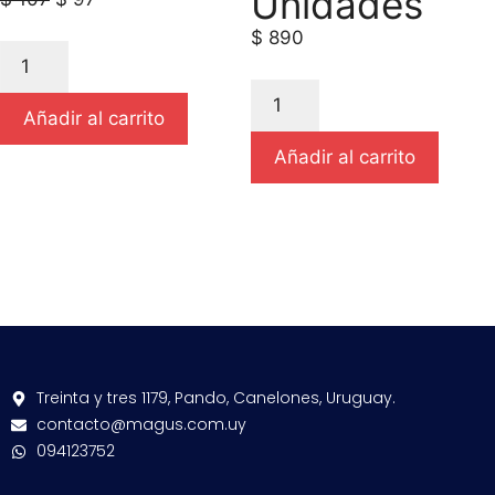
Unidades
$
890
Añadir al carrito
Añadir al carrito
Treinta y tres 1179, Pando, Canelones, Uruguay.
contacto@magus.com.uy
094123752