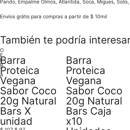
Pando, Empalme Olmos, Atlantida, Soca, Migues, Solis,
Envíos grátis para compras a partir de $ 10mil
También te podría interesa
O
F
Barra
Barra
E
R
Proteica
Proteica
T
A
Vegana
Vegana
Sabor Coco
Sabor Coco
20g Natural
20g Natural
Bars X
Bars Caja
unidad
x10
$
107
$
97