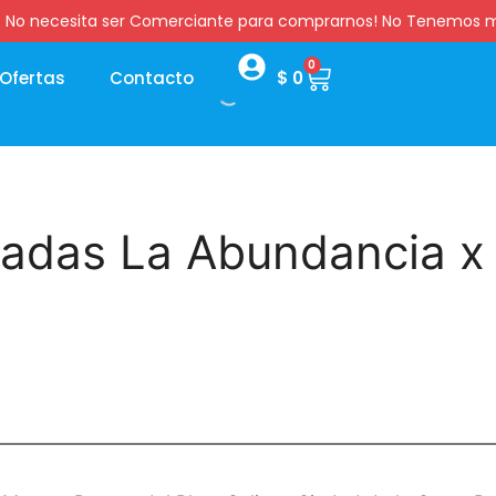
:00 hs. No necesita ser Comerciante para comprarnos! No Tenemo
0
Ofertas
Contacto
$
0
adas La Abundancia x 