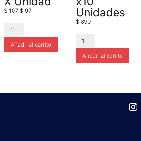
X Unidad
x10
Unidades
$
107
$
97
$
890
Añadir al carrito
Añadir al carrito