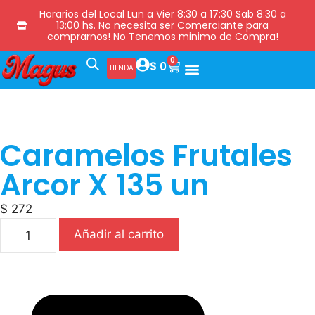
Horarios del Local Lun a Vier 8:30 a 17:30 Sab 8:30 a
13:00 hs. No necesita ser Comerciante para
comprarnos! No Tenemos minimo de Compra!
0
$
0
TIENDA
Caramelos Frutales
Arcor X 135 un
$
272
Añadir al carrito