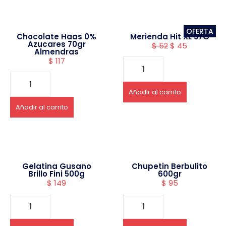
OFERTA
Chocolate Haas 0%
Merienda Hit XL 37G
Azucares 70gr
$
52
$
45
Almendras
$
117
Añadir al carrito
Añadir al carrito
Gelatina Gusano
Chupetin Berbulito
Brillo Fini 500g
600gr
$
149
$
95