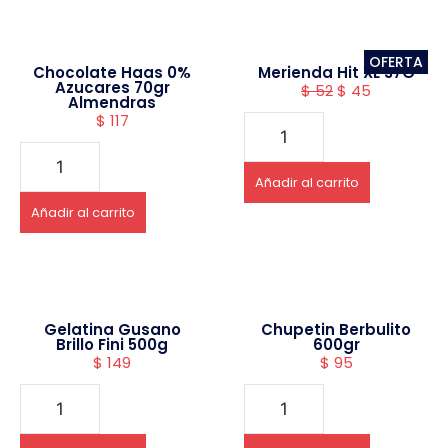
OFERTA
Chocolate Haas 0%
Merienda Hit XL 37G
Azucares 70gr
$
52
$
45
Almendras
$
117
Añadir al carrito
Añadir al carrito
Gelatina Gusano
Chupetin Berbulito
Brillo Fini 500g
600gr
$
149
$
95