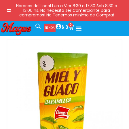
Horarios del Local Lun a Vier 8:30 a 17:30 Sab 8:30 a
13:00 hs. No necesita ser Comerciante para
comprarnos! No Tenemos minimo de Compra!
0
$
0
TIENDA