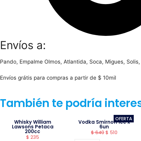
Envíos a:
Pando, Empalme Olmos, Atlantida, Soca, Migues, Solis,
Envíos grátis para compras a partir de $ 10mil
También te podría intere
OFERTA
Whisky William
Vodka Smirnoff ice x
Lawsons Petaca
6un
200cc
$
640
$
510
$
235