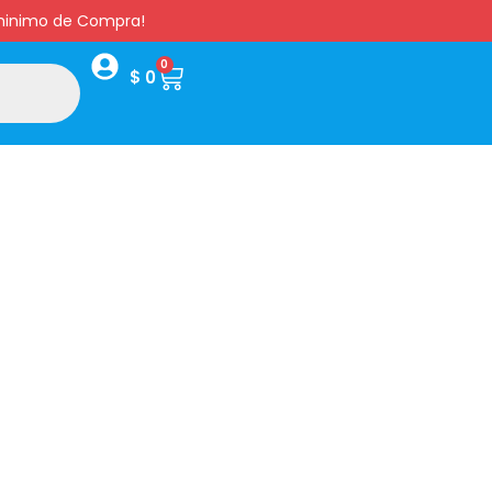
s minimo de Compra!
0
$
0