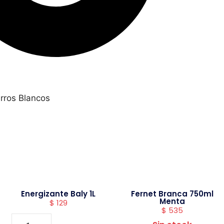
rros Blancos
Energizante Baly 1L
Fernet Branca 750ml
Menta
$
129
$
535