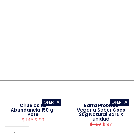
OFERTA
OFERTA
Ciruelas La
Barra Proteica
Abundancia 150 gr
Vegana Sabor Coco
Pote
20g Natural Bars X
unidad
$
145
$
90
$
107
$
97