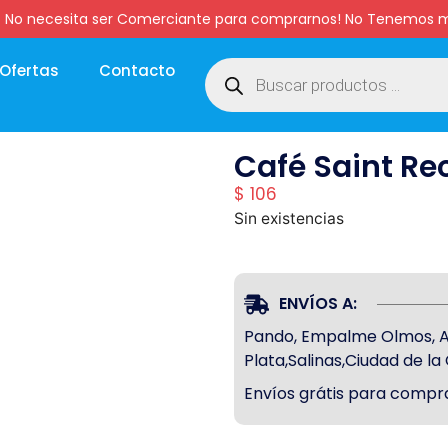
:00 hs. No necesita ser Comerciante para comprarnos! No Tenemo
Ofertas
Contacto
Café Saint Re
$
106
Sin existencias
ENVÍOS A:
Pando, Empalme Olmos, Atl
Plata,Salinas,Ciudad de l
Envíos grátis para compra