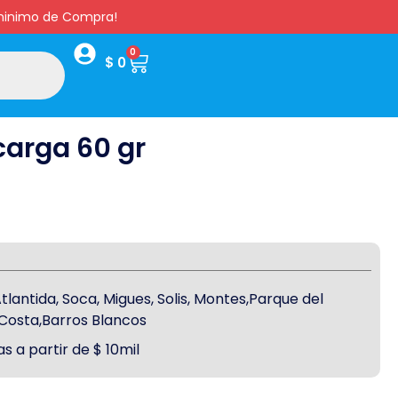
s minimo de Compra!
0
$
0
carga 60 gr
antida, Soca, Migues, Solis, Montes,Parque del
a Costa,Barros Blancos
s a partir de $ 10mil