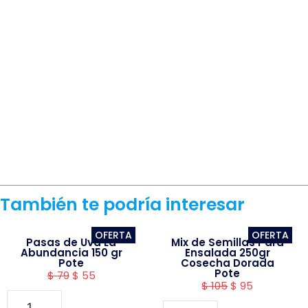
También te podría interesar
OFERTA
OFERTA
Pasas de Uva La
Mix de Semillas Para
Abundancia 150 gr
Ensalada 250gr
Pote
Cosecha Dorada
Pote
$
79
$
55
$
105
$
95