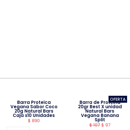
OFERTA
Barra Proteica
Barra de Proteina
Vegana Sabor Coco
20gr Best X unidad
20g Natural Bars
Natural Bars
Caja x10 Unidades
Vegana Banana
Split
$
890
$
107
$
97