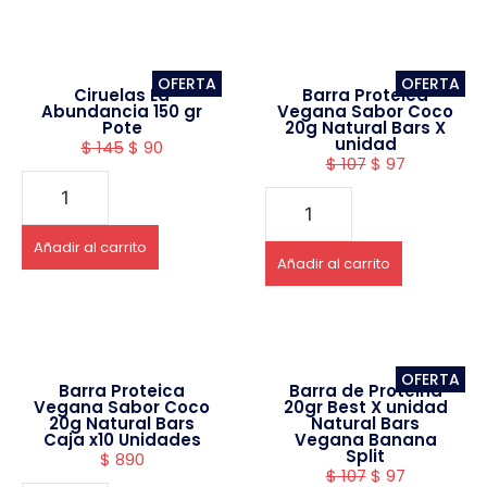
OFERTA
OFERTA
Ciruelas La
Barra Proteica
Abundancia 150 gr
Vegana Sabor Coco
Pote
20g Natural Bars X
unidad
$
145
$
90
$
107
$
97
Añadir al carrito
Añadir al carrito
OFERTA
Barra Proteica
Barra de Proteina
Vegana Sabor Coco
20gr Best X unidad
20g Natural Bars
Natural Bars
Caja x10 Unidades
Vegana Banana
Split
$
890
$
107
$
97