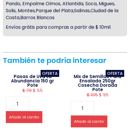
Pando, Empalme Olmos, Atlantida, Soca, Migues,
Solis, Montes,Parque del Plata,Salinas,Ciudad de la
Costa,Barros Blancos
Envíos grátis para compras a partir de $ 10mil
También te podría interesar
OFERTA
OFERTA
Pasas de Uva La
Mix de Semillas Para
Abundancia 150 gr
Ensalada 250gr
Pote
Cosecha Dorada
Pote
$
79
$
55
$
105
$
95
Añadir al carrito
Añadir al carrito