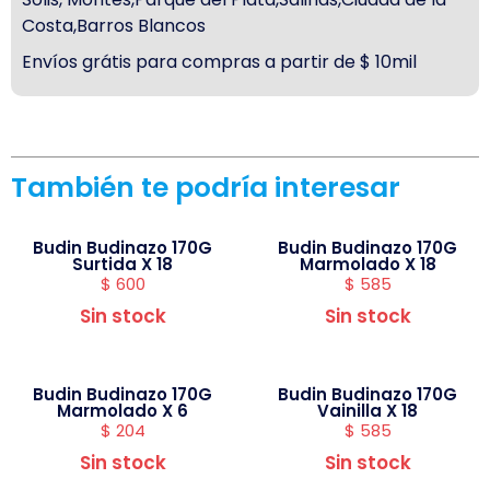
Costa,Barros Blancos
Envíos grátis para compras a partir de $ 10mil
También te podría interesar
Budin Budinazo 170G
Budin Budinazo 170G
Surtida X 18
Marmolado X 18
$
600
$
585
Sin stock
Sin stock
Budin Budinazo 170G
Budin Budinazo 170G
Marmolado X 6
Vainilla X 18
$
204
$
585
Sin stock
Sin stock