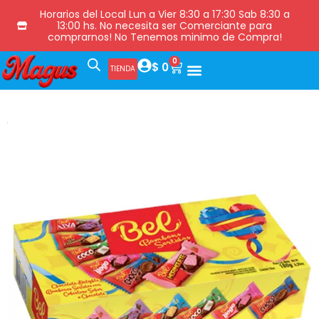
Horarios del Local Lun a Vier 8:30 a 17:30 Sab 8:30 a
13:00 hs. No necesita ser Comerciante para
comprarnos! No Tenemos minimo de Compra!
0
$
0
TIENDA