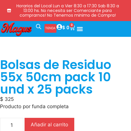
Horarios del Local Lun a Vier 8:30 a 17:30 Sab 8:30 a
13:00 hs. No necesita ser Comerciante para
comprarnos! No Tenemos minimo de Compra!
0
$
0
TIENDA
Bolsas de Residuo
55x 50cm pack 10
und x 25 packs
$
325
Producto por funda completa
Añadir al carrito