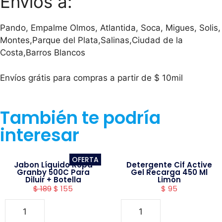
Envíos a:
Pando, Empalme Olmos, Atlantida, Soca, Migues, Solis,
Montes,Parque del Plata,Salinas,Ciudad de la
Costa,Barros Blancos
Envíos grátis para compras a partir de $ 10mil
También te podría
interesar
OFERTA
Jabon Líquido Ropa
Detergente Cif Active
Granby 500C Para
Gel Recarga 450 Ml
Diluir + Botella
Limón
$
189
$
155
$
95