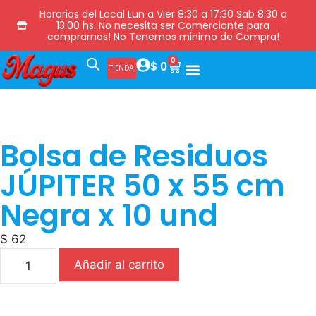
Horarios del Local Lun a Vier 8:30 a 17:30 Sab 8:30 a
13:00 hs. No necesita ser Comerciante para
comprarnos! No Tenemos minimo de Compra!
0
$
0
TIENDA
Bolsa de Residuos
JÚPITER 50 x 55 cm
Negra x 10 und
$
62
Añadir al carrito