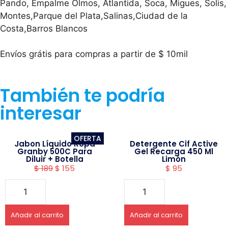
Pando, Empalme Olmos, Atlantida, Soca, Migues, Solis,
Montes,Parque del Plata,Salinas,Ciudad de la
Costa,Barros Blancos
Envíos grátis para compras a partir de $ 10mil
También te podría
interesar
OFERTA
Jabon Líquido Ropa
Detergente Cif Active
Granby 500C Para
Gel Recarga 450 Ml
Diluir + Botella
Limón
$
189
$
155
$
95
Añadir al carrito
Añadir al carrito