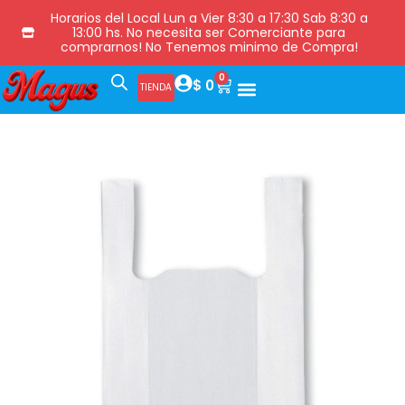
Horarios del Local Lun a Vier 8:30 a 17:30 Sab 8:30 a
13:00 hs. No necesita ser Comerciante para
comprarnos! No Tenemos minimo de Compra!
0
$
0
TIENDA