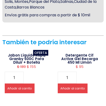
Solis, Montes,Parque del Plata,Salinas,Ciudad de la
Costa,Barros Blancos
Envíos grátis para compras a partir de $ 10mil
También te podría interesar
OFERTA
Jabon Líquido Ropa
Detergente Cif
Granby 500C Para
Active Gel Recarga
Diluir + Botella
450 Ml Limón
$
189
$
155
$
95
Añadir al carrito
Añadir al carrito