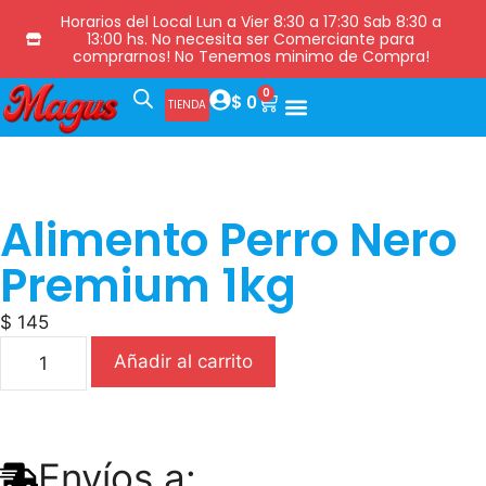
Horarios del Local Lun a Vier 8:30 a 17:30 Sab 8:30 a
13:00 hs. No necesita ser Comerciante para
comprarnos! No Tenemos minimo de Compra!
0
$
0
TIENDA
Alimento Perro Nero
Premium 1kg
$
145
Añadir al carrito
Envíos a: