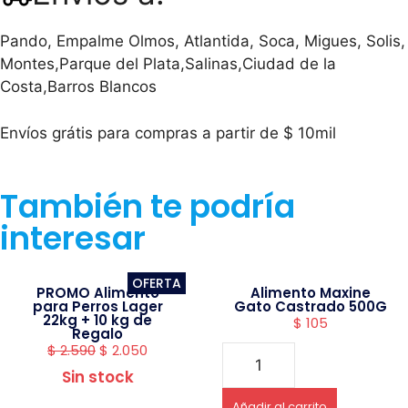
Pando, Empalme Olmos, Atlantida, Soca, Migues, Solis,
Montes,Parque del Plata,Salinas,Ciudad de la
Costa,Barros Blancos
Envíos grátis para compras a partir de $ 10mil
También te podría
interesar
OFERTA
PROMO Alimento
Alimento Maxine
para Perros Lager
Gato Castrado 500G
22kg + 10 kg de
$
105
Regalo
$
2.590
$
2.050
Sin stock
Añadir al carrito