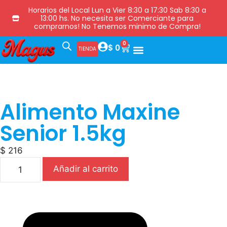
Horarios del Local Lun a Vier 8:30 a 17:30 Sab 8:30 a
13:00 hs. No necesita ser Comerciante para
comprarnos! No Tenemos minimo de Compra!
0
$
0
TIENDA
Alimento Maxine
Senior 1.5kg
$
216
Añadir al carrito