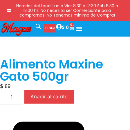
Horarios del Local Lun a Vier 8:30 a 17:30 Sab 8:30 a
13:00 hs. No necesita ser Comerciante para
comprarnos! No Tenemos minimo de Compra!
0
$
0
TIENDA
Alimento Maxine
Gato 500gr
$
89
Añadir al carrito