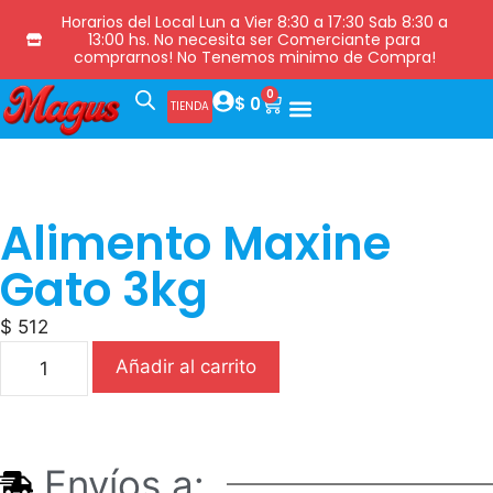
Horarios del Local Lun a Vier 8:30 a 17:30 Sab 8:30 a
13:00 hs. No necesita ser Comerciante para
comprarnos! No Tenemos minimo de Compra!
0
$
0
TIENDA
Alimento Maxine
Gato 3kg
$
512
Añadir al carrito
Envíos a: