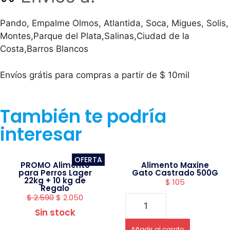
Pando, Empalme Olmos, Atlantida, Soca, Migues, Solis,
Montes,Parque del Plata,Salinas,Ciudad de la
Costa,Barros Blancos
Envíos grátis para compras a partir de $ 10mil
También te podría
interesar
OFERTA
PROMO Alimento
Alimento Maxine
para Perros Lager
Gato Castrado 500G
22kg + 10 kg de
$
105
Regalo
$
2.590
$
2.050
Sin stock
Añadir al carrito