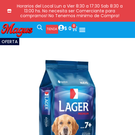
Horarios del Local Lun a Vier 8:30 a 17:30 Sab 8:30 a
13:00 hs. No necesita ser Comerciante para
comprarnos! No Tenemos minimo de Compra!
0
$
0
TIENDA
OFERTA