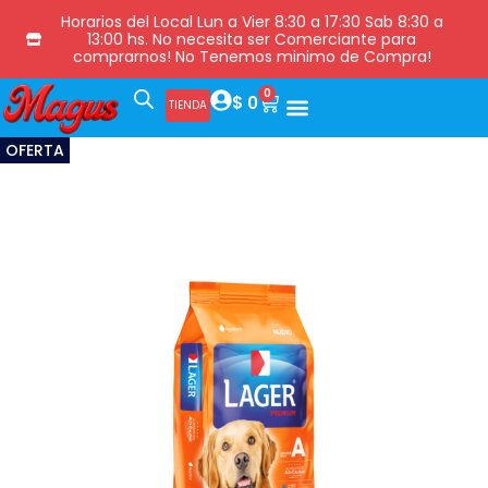
Horarios del Local Lun a Vier 8:30 a 17:30 Sab 8:30 a
13:00 hs. No necesita ser Comerciante para
comprarnos! No Tenemos minimo de Compra!
0
$
0
TIENDA
OFERTA