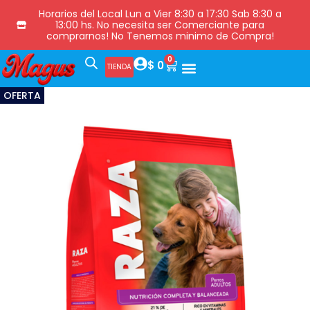
Horarios del Local Lun a Vier 8:30 a 17:30 Sab 8:30 a
13:00 hs. No necesita ser Comerciante para
comprarnos! No Tenemos minimo de Compra!
0
$
0
TIENDA
OFERTA