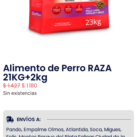
Alimento de Perro RAZA
21KG+2kg
$
1.427
$
1.180
Sin existencias
ENVÍOS A:
Pando, Empalme Olmos, Atlantida, Soca, Migues,
Solis, Montes,Parque del Plata,Salinas,Ciudad de la