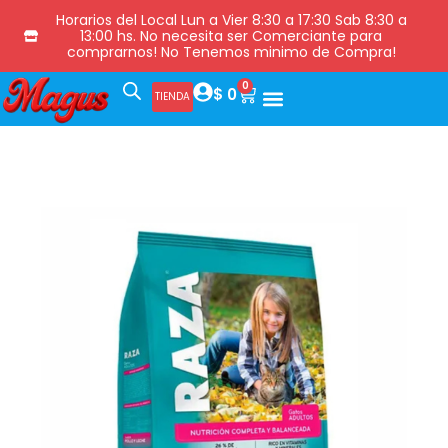
Horarios del Local Lun a Vier 8:30 a 17:30 Sab 8:30 a
13:00 hs. No necesita ser Comerciante para
comprarnos! No Tenemos minimo de Compra!
0
$
0
TIENDA