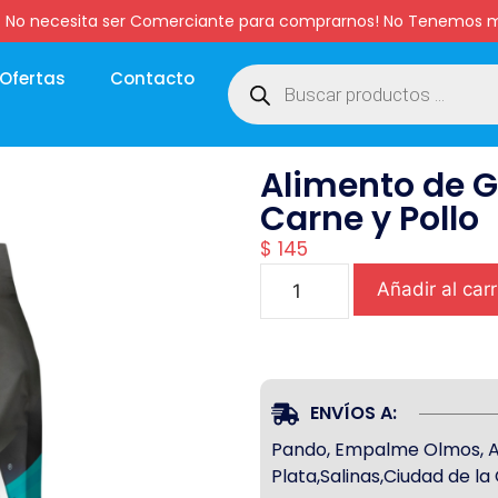
:00 hs. No necesita ser Comerciante para comprarnos! No Tenemo
Ofertas
Contacto
Alimento de G
Carne y Pollo
$
145
Añadir al carr
ENVÍOS A:
Pando, Empalme Olmos, Atl
Plata,Salinas,Ciudad de l