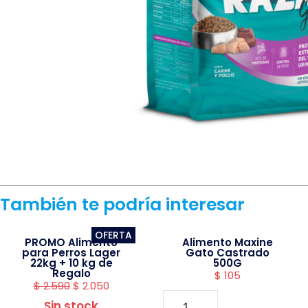
También te podría interesar
OFERTA
PROMO Alimento
Alimento Maxine
para Perros Lager
Gato Castrado
22kg + 10 kg de
500G
Regalo
$
105
$
2.590
$
2.050
Sin stock