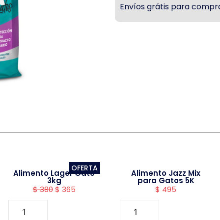
Envíos grátis para compra
OFERTA
Alimento Lager Gato
Alimento Jazz Mix
3kg
para Gatos 5K
$
380
$
365
$
495