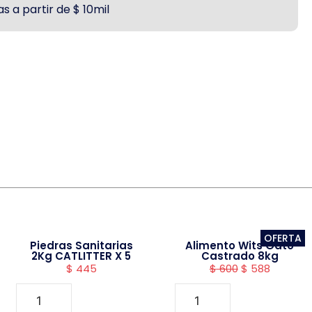
s a partir de $ 10mil
OFERTA
Piedras Sanitarias
Alimento Wits Gato
2Kg CATLITTER X 5
Castrado 8kg
$
445
$
600
$
588