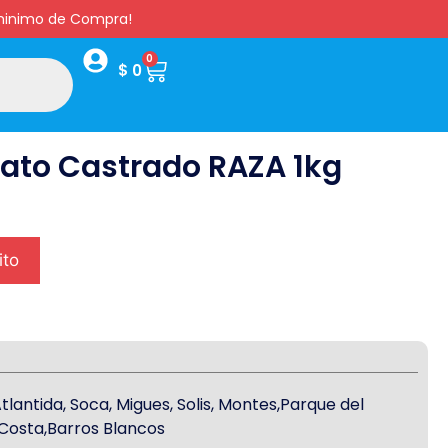
s minimo de Compra!
0
$
0
ato Castrado RAZA 1kg
ito
antida, Soca, Migues, Solis, Montes,Parque del
a Costa,Barros Blancos