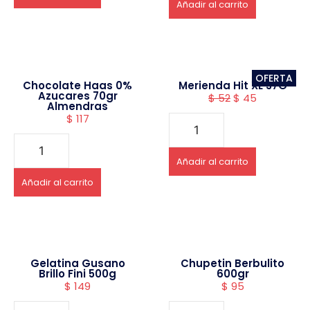
Añadir al carrito
OFERTA
Chocolate Haas 0%
Merienda Hit XL 37G
Azucares 70gr
$
52
$
45
Almendras
$
117
Añadir al carrito
Añadir al carrito
Gelatina Gusano
Chupetin Berbulito
Brillo Fini 500g
600gr
$
149
$
95