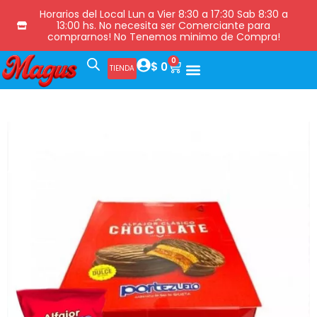
Horarios del Local Lun a Vier 8:30 a 17:30 Sab 8:30 a
13:00 hs. No necesita ser Comerciante para
comprarnos! No Tenemos minimo de Compra!
0
$
0
TIENDA