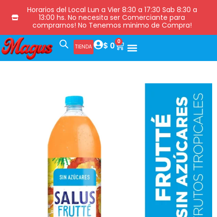
Horarios del Local Lun a Vier 8:30 a 17:30 Sab 8:30 a
13:00 hs. No necesita ser Comerciante para
comprarnos! No Tenemos minimo de Compra!
0
$
0
TIENDA