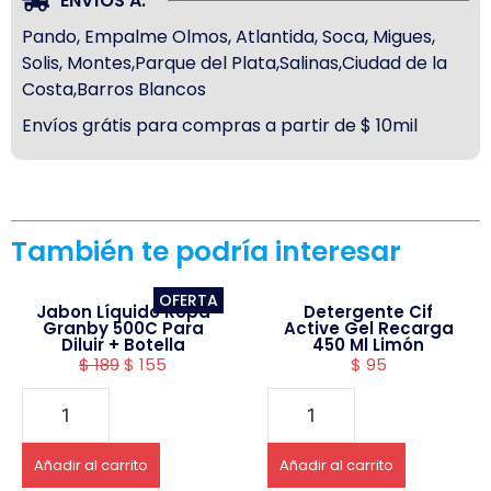
ENVÍOS A:
Pando, Empalme Olmos, Atlantida, Soca, Migues,
Solis, Montes,Parque del Plata,Salinas,Ciudad de la
Costa,Barros Blancos
Envíos grátis para compras a partir de $ 10mil
También te podría interesar
OFERTA
Jabon Líquido Ropa
Detergente Cif
Granby 500C Para
Active Gel Recarga
Diluir + Botella
450 Ml Limón
$
189
$
155
$
95
Añadir al carrito
Añadir al carrito