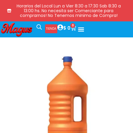
Horarios del Local Lun a Vier 8:30 a 17:30 Sab 8:30 a
13:00 hs. No necesita ser Comerciante para
comprarnos! No Tenemos minimo de Compra!
0
$
0
TIENDA