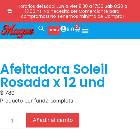
Horarios del Local Lun a Vier 8:30 a 17:30 Sab 8:30 a
13:00 hs. No necesita ser Comerciante para
comprarnos! No Tenemos minimo de Compra!
0
$
0
TIENDA
Afeitadora Soleil
Rosada x 12 und
$
780
Producto por funda completa
Añadir al carrito