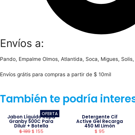
Envíos a:
Pando, Empalme Olmos, Atlantida, Soca, Migues, Solis,
Envíos grátis para compras a partir de $ 10mil
También te podría intere
OFERTA
Jabon Líquido Ropa
Detergente Cif
Granby 500C Para
Active Gel Recarga
Diluir + Botella
450 Ml Limón
$
189
$
155
$
95