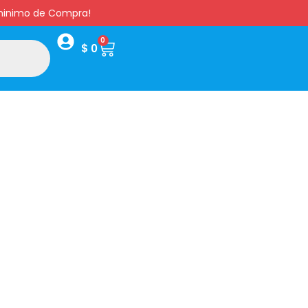
s minimo de Compra!
0
$
0