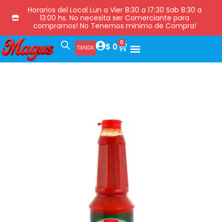
Horarios del Local Lun a Vier 8:30 a 17:30 Sab 8:30 a
13:00 hs. No necesita ser Comerciante para
comprarnos! No Tenemos minimo de Compra!
0
$
0
TIENDA