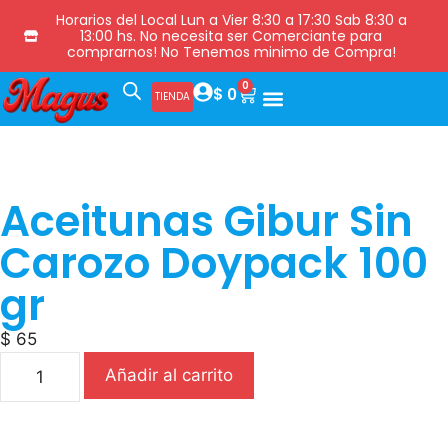
Horarios del Local Lun a Vier 8:30 a 17:30 Sab 8:30 a
13:00 hs. No necesita ser Comerciante para
comprarnos! No Tenemos minimo de Compra!
0
$
0
TIENDA
Aceitunas Gibur Sin
Carozo Doypack 100
gr
$
65
Añadir al carrito