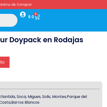
s minimo de Compra!
0
$
0
bur Doypack en Rodajas
ito
antida, Soca, Migues, Solis, Montes,Parque del
a Costa,Barros Blancos