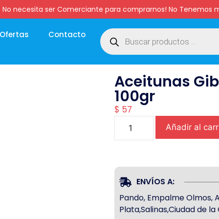
:00 hs. No necesita ser Comerciante para comprarnos! No Tenemo
Ofertas
Contacto
Aceitunas Gi
100gr
$
57
Añadir al carr
ENVÍOS A:
Pando, Empalme Olmos, Atl
Plata,Salinas,Ciudad de l