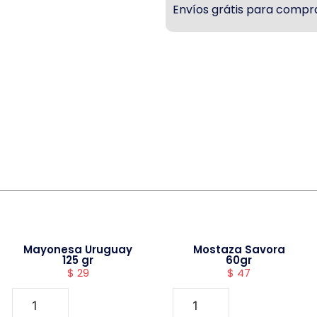
Envíos grátis para compra
Mayonesa Uruguay
Mostaza Savora
125 gr
60gr
$
29
$
47