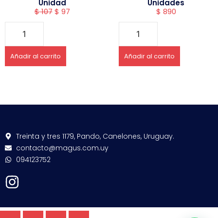
Unidad
Unidades
$
107
$
97
$
890
Añadir al carrito
Añadir al carrito
Treinta y tres 1179, Pando, Canelones, Uruguay.
contacto@magus.com.uy
094123752