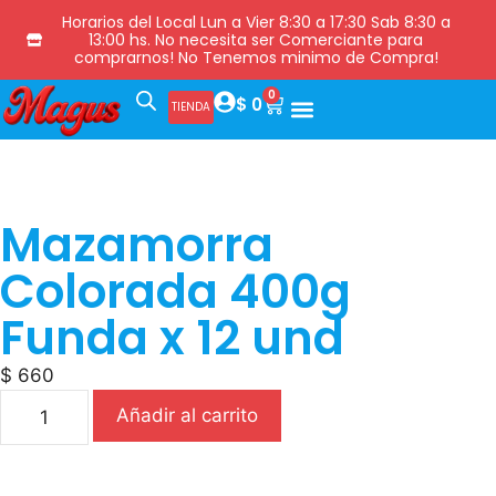
Horarios del Local Lun a Vier 8:30 a 17:30 Sab 8:30 a
13:00 hs. No necesita ser Comerciante para
comprarnos! No Tenemos minimo de Compra!
0
$
0
TIENDA
Mazamorra
Colorada 400g
Funda x 12 und
$
660
Añadir al carrito