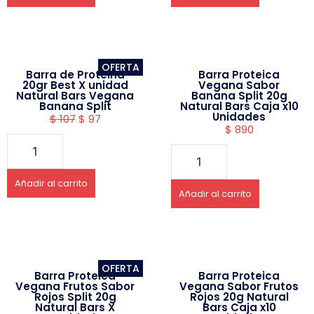
OFERTA
Barra de Proteina
Barra Proteica
20gr Best X unidad
Vegana Sabor
Natural Bars Vegana
Banana Split 20g
Banana Split
Natural Bars Caja x10
Unidades
$
107
$
97
$
890
Añadir al carrito
Añadir al carrito
OFERTA
Barra Proteica
Barra Proteica
Vegana Frutos Sabor
Vegana Sabor Frutos
Rojos Split 20g
Rojos 20g Natural
Natural Bars X
Bars Caja x10