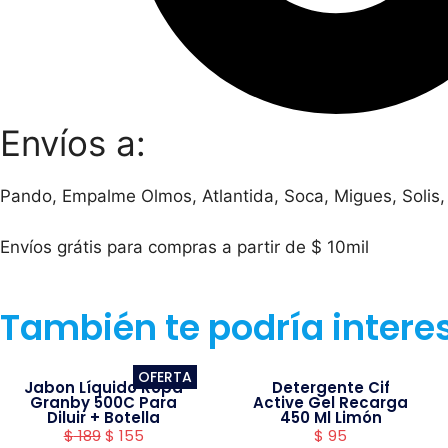
Envíos a:
Pando, Empalme Olmos, Atlantida, Soca, Migues, Solis,
Envíos grátis para compras a partir de $ 10mil
También te podría intere
OFERTA
Jabon Líquido Ropa
Detergente Cif
Granby 500C Para
Active Gel Recarga
Diluir + Botella
450 Ml Limón
$
189
$
155
$
95