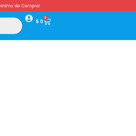
s minimo de Compra!
0
$
0