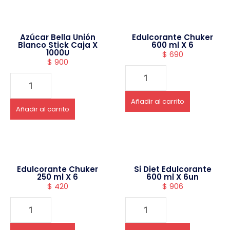
Azúcar Bella Unión
Edulcorante Chuker
Blanco Stick Caja X
600 ml X 6
1000U
$
690
$
900
Añadir al carrito
Añadir al carrito
Edulcorante Chuker
Si Diet Edulcorante
250 ml X 6
600 ml X 6un
$
420
$
906