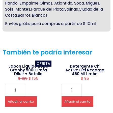
Pando, Empalme Olmos, Atlantida, Soca, Migues,
Solis, Montes,Parque del Plata,Salinas,Ciudad de la
Costa,Barros Blancos
Envíos grátis para compras a partir de $ 10mil
También te podría interesar
OFERTA
Jabon Líquido Ropa
Detergente Cif
Granby 500C Para
Active Gel Recarga
Diluir + Botella
450 Ml Limón
$
189
$
155
$
95
Añadir al carrito
Añadir al carrito